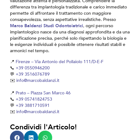
valutazione attenta e personalizzata. Comprendere la
differenza tra implantologia tradizionale e carico immediato
permette di affrontare il trattamento con maggiore
consapevolezza, senza aspettative irrealistiche. Presso
Marco Baldanzi Studi Odontoiatrici
, ogni percorso
implantologico nasce da una diagnosi approfondita e da una
pianificazione precisa, perché solo rispettando la biologia e
le esigenze individuali è possibile ottenere risultati stabili e
armonici nel tempo.
📍
Firenze – Via Antonio del Pollaiolo 111/D-E-F
📞
+39 0550946200
💬
+39 3516076789
✉️
info@marcobaldanzi.it
📍
Prato – Piazza San Marco 46
📞
+39 05741824753
💬
+39 3881710591
✉️
info@marcobaldanzi.it
Condividi l'Articolo!