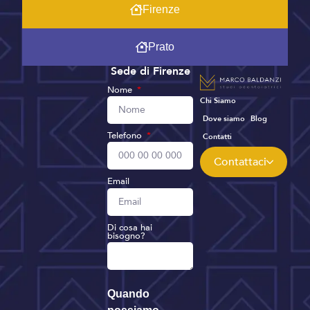
Firenze
Prato
Sede di Firenze
Nome
Chi Siamo
Dove siamo
Blog
Telefono
Contatti
Contattaci
Email
Di cosa hai
bisogno?
Quando