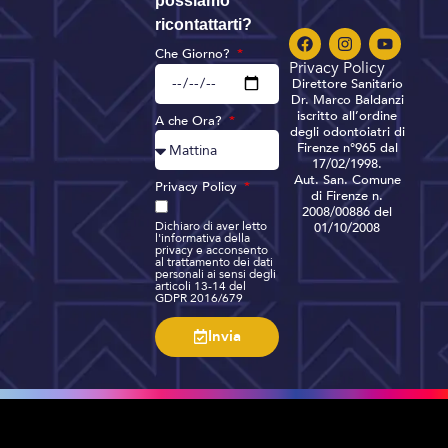
possiamo
ricontattarti?
Che Giorno?
Privacy Policy
Direttore Sanitario
Dr. Marco Baldanzi
iscritto all’ordine
A che Ora?
degli odontoiatri di
Firenze n°965 dal
17/02/1998.
Aut. San. Comune
Privacy Policy
di Firenze n.
2008/00886 del
Dichiaro di aver letto
01/10/2008
l'informativa della
privacy e acconsento
al trattamento dei dati
personali ai sensi degli
articoli 13-14 del
GDPR 2016/679
Invia