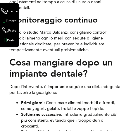
aggiustamenti nel tempo a causa di usura o danni
accidentali.
Firenze
Monitoraggio continuo
Firenze
Prato
Presso lo studio Marco Baldanzi, consigliamo controlli
periodici almeno ogni 6 mesi, con sedute di igiene
Prato
professionale dedicate, per prevenire e individuare
tempestivamente eventuali problematiche.
Cosa mangiare dopo un
impianto dentale?
Dopo l’intervento, è importante seguire una dieta adeguata
per favorire la guarigione:
Primi giorni:
Consumare alimenti morbidi e freddi,
come yogurt, gelato, frullati e zuppe tiepide.
Settimane successive:
Introdurre gradualmente cibi
più consistenti, evitando quelli troppo duri o
croccanti.